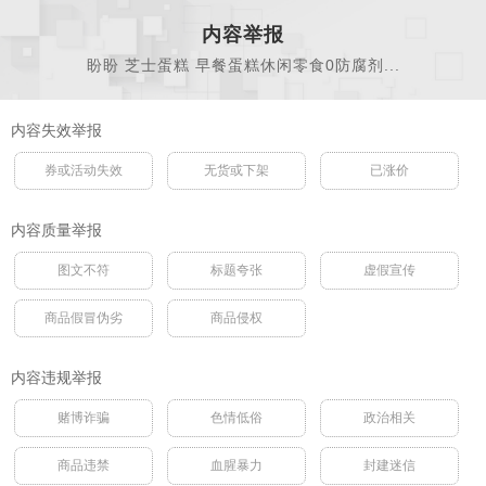
内容举报
盼盼 芝士蛋糕 早餐蛋糕休闲零食0防腐剂...
内容失效举报
券或活动失效
无货或下架
已涨价
内容质量举报
图文不符
标题夸张
虚假宣传
商品假冒伪劣
商品侵权
内容违规举报
赌博诈骗
色情低俗
政治相关
商品违禁
血腥暴力
封建迷信