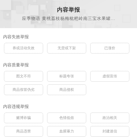
内容举报
应季物语 黄桃荔枝杨梅枇杷岭南三宝水果罐...
内容失效举报
券或活动失效
无货或下架
已涨价
内容质量举报
图文不符
标题夸张
虚假宣传
商品假冒伪劣
商品侵权
内容违规举报
赌博诈骗
色情低俗
政治相关
商品违禁
血腥暴力
封建迷信