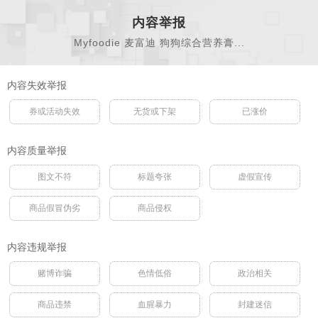
内容举报
Myfoodie 麦富迪 狗狗综合营养膏...
内容失效举报
券或活动失效
无货或下架
已涨价
内容质量举报
图文不符
标题夸张
虚假宣传
商品假冒伪劣
商品侵权
内容违规举报
赌博诈骗
色情低俗
政治相关
商品违禁
血腥暴力
封建迷信