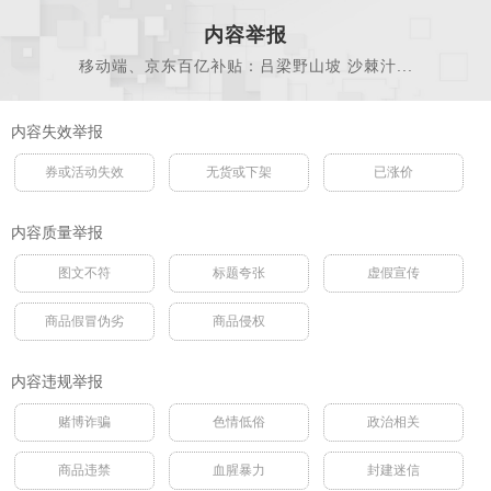
内容举报
移动端、京东百亿补贴：吕梁野山坡 沙棘汁...
内容失效举报
券或活动失效
无货或下架
已涨价
内容质量举报
图文不符
标题夸张
虚假宣传
商品假冒伪劣
商品侵权
内容违规举报
赌博诈骗
色情低俗
政治相关
商品违禁
血腥暴力
封建迷信