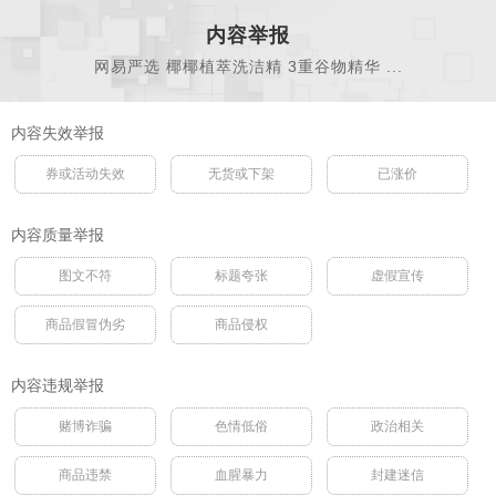
内容举报
网易严选 椰椰植萃洗洁精 3重谷物精华 ...
内容失效举报
券或活动失效
无货或下架
已涨价
内容质量举报
图文不符
标题夸张
虚假宣传
商品假冒伪劣
商品侵权
内容违规举报
赌博诈骗
色情低俗
政治相关
商品违禁
血腥暴力
封建迷信