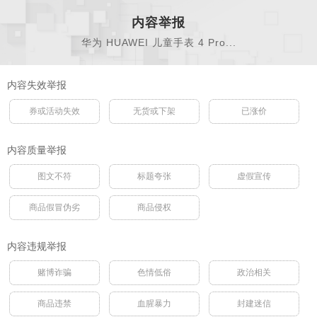
内容举报
华为 HUAWEI 儿童手表 4 Pro...
内容失效举报
券或活动失效
无货或下架
已涨价
内容质量举报
图文不符
标题夸张
虚假宣传
商品假冒伪劣
商品侵权
内容违规举报
赌博诈骗
色情低俗
政治相关
商品违禁
血腥暴力
封建迷信