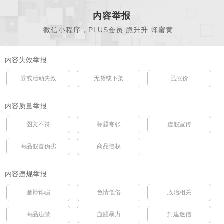
内容举报
微信小程序，PLUS会员:脆升升 蜂蜜黄...
内容失效举报
券或活动失效
无货或下架
已涨价
内容质量举报
图文不符
标题夸张
虚假宣传
商品假冒伪劣
商品侵权
内容违规举报
赌博诈骗
色情低俗
政治相关
商品违禁
血腥暴力
封建迷信