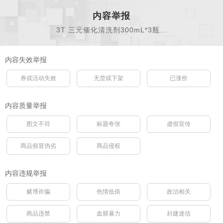
内容举报
3T 三元催化清洗剂300mL*3瓶...
内容失效举报
券或活动失效
无货或下架
已涨价
内容质量举报
图文不符
标题夸张
虚假宣传
商品假冒伪劣
商品侵权
内容违规举报
赌博诈骗
色情低俗
政治相关
商品违禁
血腥暴力
封建迷信