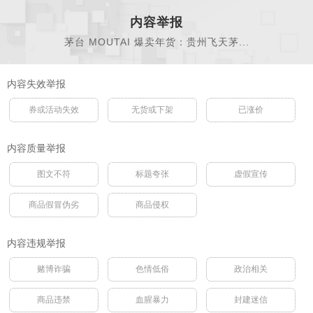
内容举报
茅台 MOUTAI 爆卖年货：贵州飞天茅...
内容失效举报
券或活动失效
无货或下架
已涨价
内容质量举报
图文不符
标题夸张
虚假宣传
商品假冒伪劣
商品侵权
内容违规举报
赌博诈骗
色情低俗
政治相关
商品违禁
血腥暴力
封建迷信