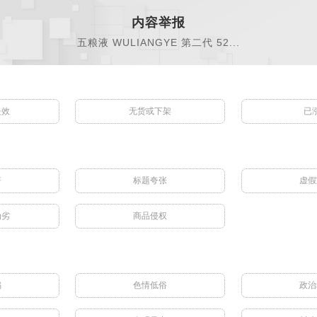
内容举报
五粮液 WULIANGYE 第二代 52...
失效
无货或下架
已
符
标题夸张
虚假
伪劣
商品侵权
骗
色情低俗
政治