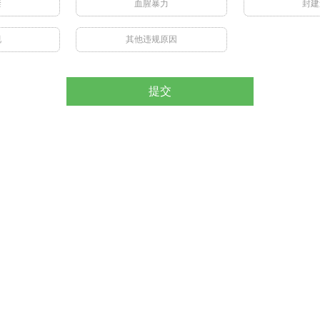
禁
血腥暴力
封建
视
其他违规原因
提交