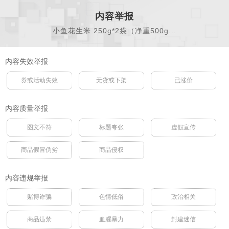
内容举报
小鱼花生米 250g*2袋（净重500g...
内容失效举报
券或活动失效
无货或下架
已涨价
内容质量举报
图文不符
标题夸张
虚假宣传
商品假冒伪劣
商品侵权
内容违规举报
赌博诈骗
色情低俗
政治相关
商品违禁
血腥暴力
封建迷信