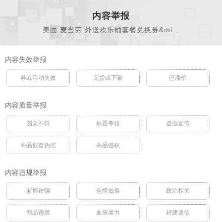
内容举报
美团 麦当劳 外送欢乐桶套餐兑换券&mi...
内容失效举报
券或活动失效
无货或下架
已涨价
内容质量举报
图文不符
标题夸张
虚假宣传
商品假冒伪劣
商品侵权
内容违规举报
赌博诈骗
色情低俗
政治相关
商品违禁
血腥暴力
封建迷信