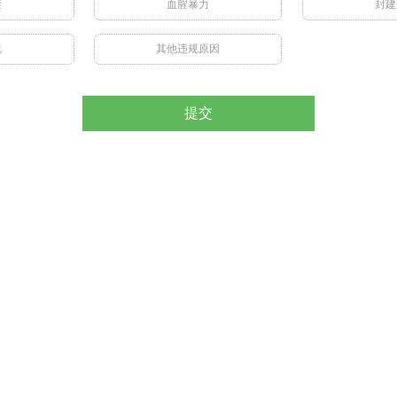
禁
血腥暴力
封建
视
其他违规原因
提交