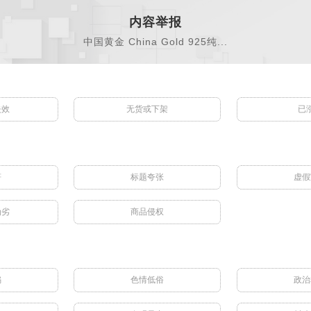
内容举报
中国黄金 China Gold 925纯...
失效
无货或下架
已
符
标题夸张
虚假
伪劣
商品侵权
骗
色情低俗
政治