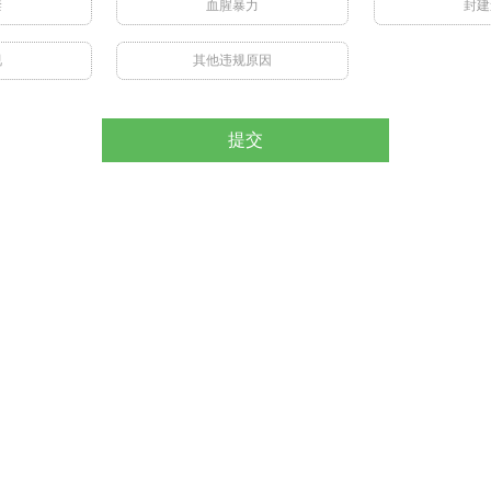
禁
血腥暴力
封建
视
其他违规原因
提交