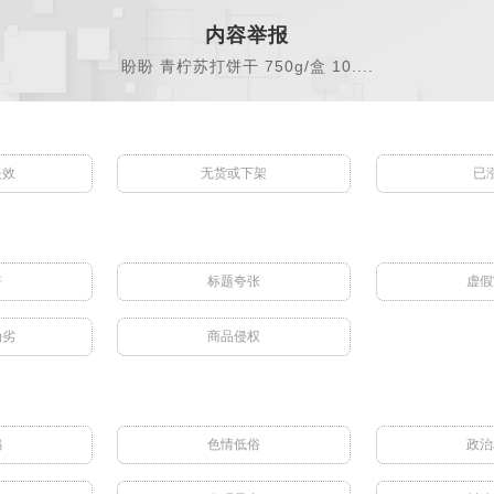
内容举报
盼盼 青柠苏打饼干 750g/盒 10....
失效
无货或下架
已
符
标题夸张
虚假
伪劣
商品侵权
骗
色情低俗
政治