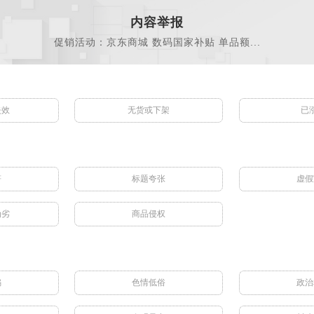
内容举报
促销活动：京东商城 数码国家补贴 单品额...
失效
无货或下架
已
符
标题夸张
虚假
伪劣
商品侵权
骗
色情低俗
政治