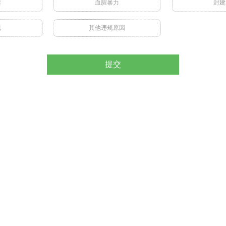
禁
血腥暴力
封建
视
其他违规原因
提交