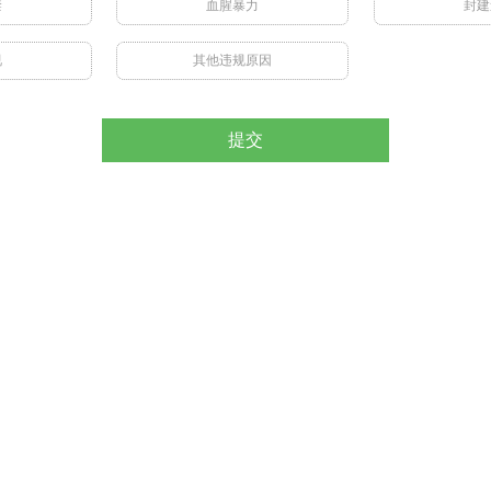
禁
血腥暴力
封建
视
其他违规原因
提交