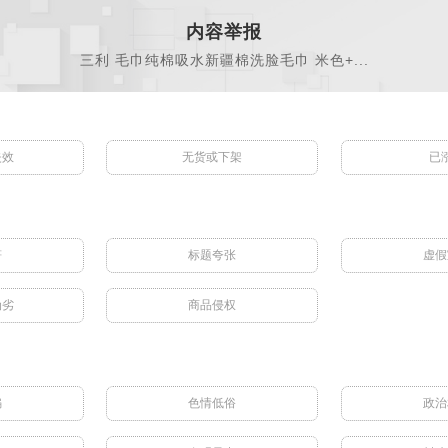
内容举报
三利 毛巾纯棉吸水新疆棉洗脸毛巾 米色+...
失效
无货或下架
已
符
标题夸张
虚假
伪劣
商品侵权
骗
色情低俗
政治