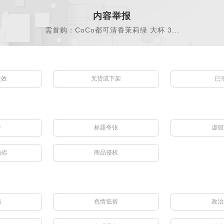
内容举报
需首购：CoCo都可清香茉莉绿 大杯 3...
失效
无货或下架
已
符
标题夸张
虚假
伪劣
商品侵权
骗
色情低俗
政治