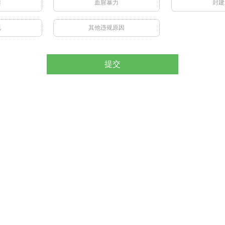
禁
血腥暴力
封建
视
其他违规原因
提交