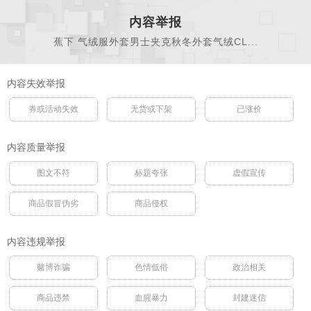
内容举报
蕉下 气绒服外套男士夹克秋冬外套气绒CL...
内容失效举报
券或活动失效
无货或下架
已涨价
内容质量举报
图文不符
标题夸张
虚假宣传
商品假冒伪劣
商品侵权
内容违规举报
赌博诈骗
色情低俗
政治相关
商品违禁
血腥暴力
封建迷信