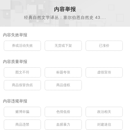
内容举报
经典自然文学译丛：塞尔伯恩自然史 43....
内容失效举报
券或活动失效
无货或下架
已涨价
内容质量举报
图文不符
标题夸张
虚假宣传
商品假冒伪劣
商品侵权
内容违规举报
赌博诈骗
色情低俗
政治相关
商品违禁
血腥暴力
封建迷信