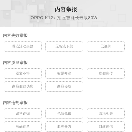
内容举报
OPPO K12x 拍照智能长寿版80W...
内容失效举报
券或活动失效
无货或下架
已涨价
内容质量举报
图文不符
标题夸张
虚假宣传
商品假冒伪劣
商品侵权
内容违规举报
赌博诈骗
色情低俗
政治相关
商品违禁
血腥暴力
封建迷信