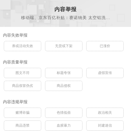
内容举报
移动端、京东百亿补贴：赛诺纳美 太空铝洗...
内容失效举报
券或活动失效
无货或下架
已涨价
内容质量举报
图文不符
标题夸张
虚假宣传
商品假冒伪劣
商品侵权
内容违规举报
赌博诈骗
色情低俗
政治相关
商品违禁
血腥暴力
封建迷信