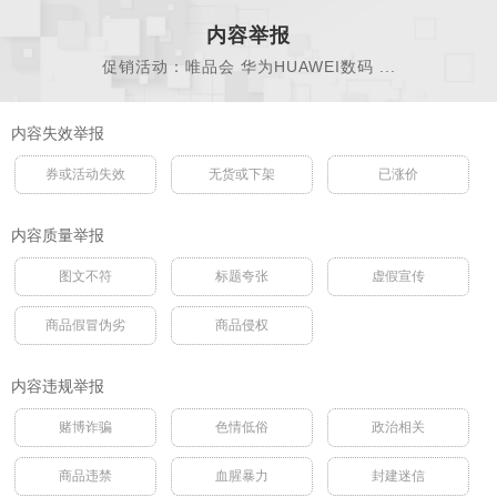
内容举报
促销活动：唯品会 华为HUAWEI数码 ...
内容失效举报
券或活动失效
无货或下架
已涨价
内容质量举报
图文不符
标题夸张
虚假宣传
商品假冒伪劣
商品侵权
内容违规举报
赌博诈骗
色情低俗
政治相关
商品违禁
血腥暴力
封建迷信