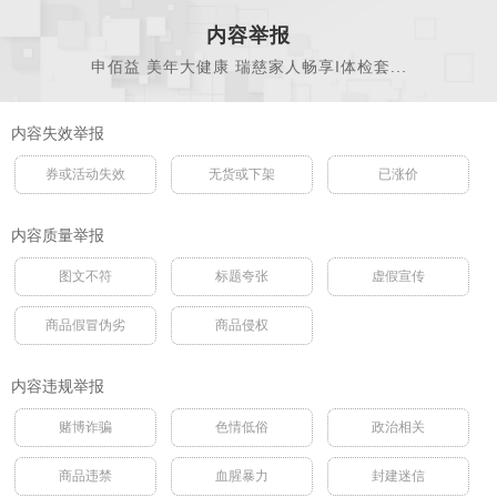
内容举报
申佰益 美年大健康 瑞慈家人畅享I体检套...
内容失效举报
券或活动失效
无货或下架
已涨价
内容质量举报
图文不符
标题夸张
虚假宣传
商品假冒伪劣
商品侵权
内容违规举报
赌博诈骗
色情低俗
政治相关
商品违禁
血腥暴力
封建迷信