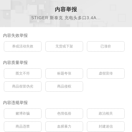
内容举报
STIGER 斯泰克 充电头多口3.4A...
内容失效举报
券或活动失效
无货或下架
已涨价
内容质量举报
图文不符
标题夸张
虚假宣传
商品假冒伪劣
商品侵权
内容违规举报
赌博诈骗
色情低俗
政治相关
商品违禁
血腥暴力
封建迷信