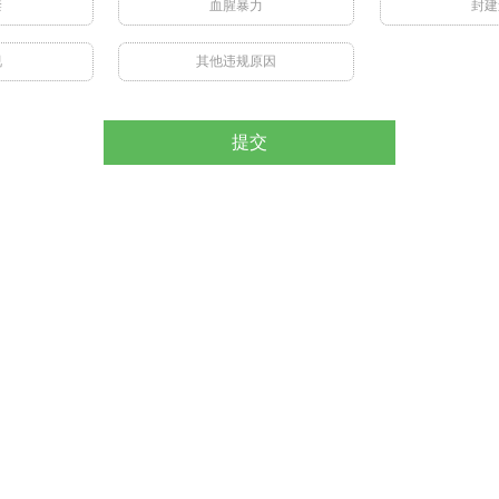
禁
血腥暴力
封建
视
其他违规原因
提交