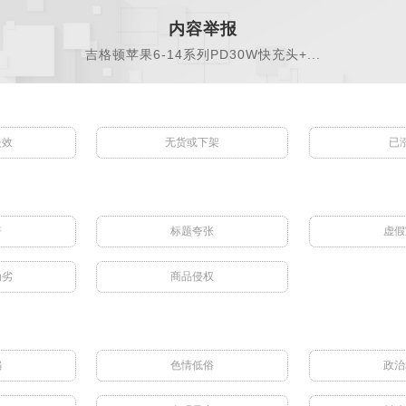
内容举报
吉格顿苹果6-14系列PD30W快充头+...
失效
无货或下架
已
符
标题夸张
虚假
伪劣
商品侵权
骗
色情低俗
政治