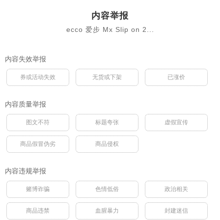
内容举报
ecco 爱步 Mx Slip on 2...
内容失效举报
券或活动失效
无货或下架
已涨价
内容质量举报
图文不符
标题夸张
虚假宣传
商品假冒伪劣
商品侵权
内容违规举报
赌博诈骗
色情低俗
政治相关
商品违禁
血腥暴力
封建迷信