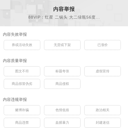
内容举报
88VIP：红星 二锅头 大二绿瓶56度...
内容失效举报
券或活动失效
无货或下架
已涨价
内容质量举报
图文不符
标题夸张
虚假宣传
商品假冒伪劣
商品侵权
内容违规举报
赌博诈骗
色情低俗
政治相关
商品违禁
血腥暴力
封建迷信