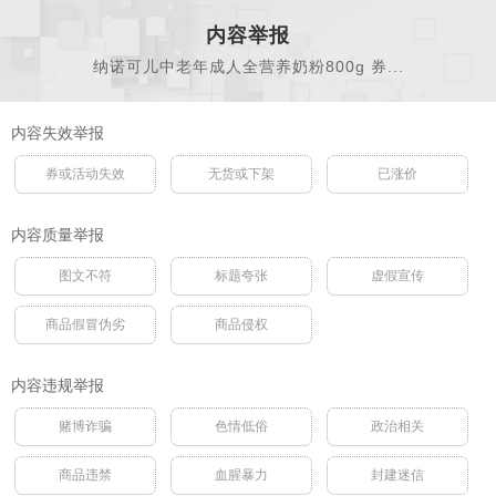
内容举报
纳诺可儿中老年成人全营养奶粉800g 券...
内容失效举报
券或活动失效
无货或下架
已涨价
内容质量举报
图文不符
标题夸张
虚假宣传
商品假冒伪劣
商品侵权
内容违规举报
赌博诈骗
色情低俗
政治相关
商品违禁
血腥暴力
封建迷信