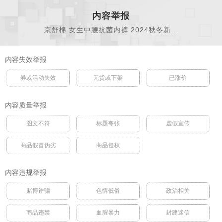
内容举报
京舒棉 女生中腰抗菌内裤 2024秋冬新...
内容失效举报
券或活动失效
无货或下架
已涨价
内容质量举报
图文不符
标题夸张
虚假宣传
商品假冒伪劣
商品侵权
内容违规举报
赌博诈骗
色情低俗
政治相关
商品违禁
血腥暴力
封建迷信