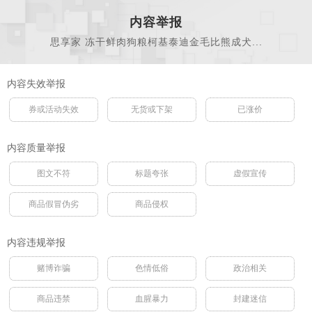
内容举报
思享家 冻干鲜肉狗粮柯基泰迪金毛比熊成犬...
内容失效举报
券或活动失效
无货或下架
已涨价
内容质量举报
图文不符
标题夸张
虚假宣传
商品假冒伪劣
商品侵权
内容违规举报
赌博诈骗
色情低俗
政治相关
商品违禁
血腥暴力
封建迷信