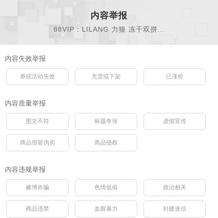
内容举报
88VIP：LILANG 力狼 冻干双拼...
内容失效举报
券或活动失效
无货或下架
已涨价
内容质量举报
图文不符
标题夸张
虚假宣传
商品假冒伪劣
商品侵权
内容违规举报
赌博诈骗
色情低俗
政治相关
商品违禁
血腥暴力
封建迷信