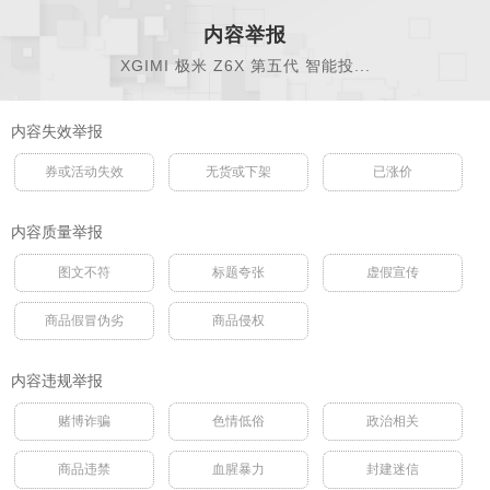
内容举报
XGIMI 极米 Z6X 第五代 智能投...
内容失效举报
券或活动失效
无货或下架
已涨价
内容质量举报
图文不符
标题夸张
虚假宣传
商品假冒伪劣
商品侵权
内容违规举报
赌博诈骗
色情低俗
政治相关
商品违禁
血腥暴力
封建迷信