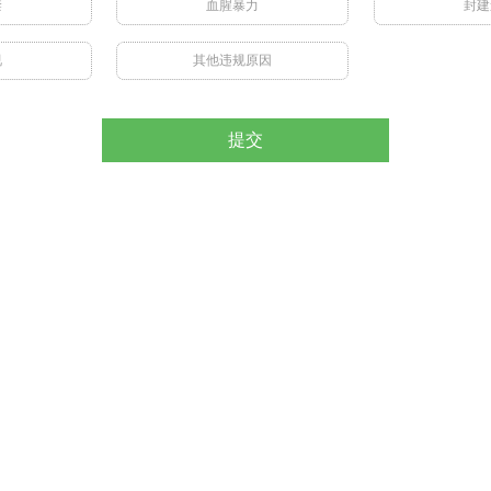
禁
血腥暴力
封建
视
其他违规原因
提交