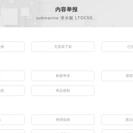
内容举报
submarine 潜水艇 LTDC50...
失效
无货或下架
已
符
标题夸张
虚假
伪劣
商品侵权
骗
色情低俗
政治