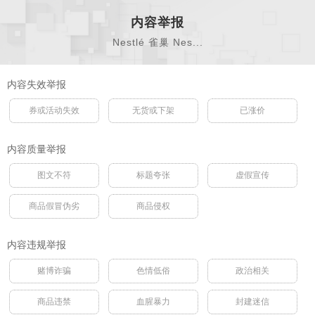
内容举报
Nestlé 雀巢 Nes...
内容失效举报
券或活动失效
无货或下架
已涨价
内容质量举报
图文不符
标题夸张
虚假宣传
商品假冒伪劣
商品侵权
内容违规举报
赌博诈骗
色情低俗
政治相关
商品违禁
血腥暴力
封建迷信