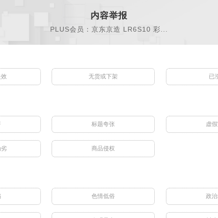
内容举报
PLUS会员：京东京造 LR6S10 彩...
失效
无货或下架
已
符
标题夸张
虚假
伪劣
商品侵权
骗
色情低俗
政治