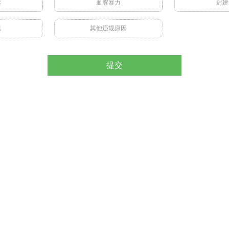
禁
血腥暴力
封建
视
其他违规原因
提交