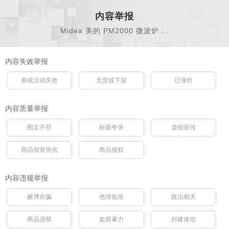
内容举报
Midea 美的 PM2000 微波炉 ...
内容失效举报
券或活动失效
无货或下架
已涨价
内容质量举报
图文不符
标题夸张
虚假宣传
商品假冒伪劣
商品侵权
内容违规举报
赌博诈骗
色情低俗
政治相关
商品违禁
血腥暴力
封建迷信