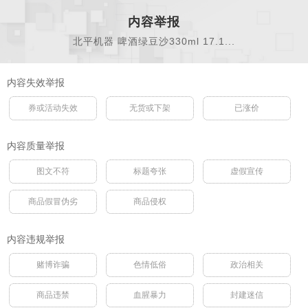
内容举报
北平机器 啤酒绿豆沙330ml 17.1...
内容失效举报
券或活动失效
无货或下架
已涨价
内容质量举报
图文不符
标题夸张
虚假宣传
商品假冒伪劣
商品侵权
内容违规举报
赌博诈骗
色情低俗
政治相关
商品违禁
血腥暴力
封建迷信