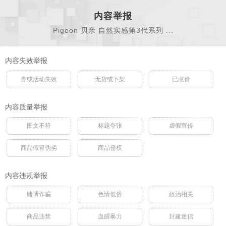
内容举报
Pigeon 贝亲 自然实感第3代系列 ...
内容失效举报
券或活动失效
无货或下架
已涨价
内容质量举报
图文不符
标题夸张
虚假宣传
商品假冒伪劣
商品侵权
内容违规举报
赌博诈骗
色情低俗
政治相关
商品违禁
血腥暴力
封建迷信