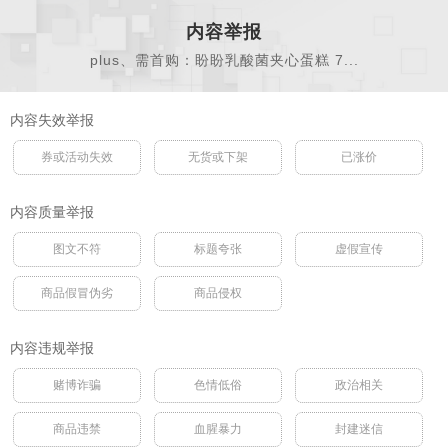
内容举报
plus、需首购：盼盼乳酸菌夹心蛋糕 7...
内容失效举报
券或活动失效
无货或下架
已涨价
内容质量举报
图文不符
标题夸张
虚假宣传
商品假冒伪劣
商品侵权
内容违规举报
赌博诈骗
色情低俗
政治相关
商品违禁
血腥暴力
封建迷信