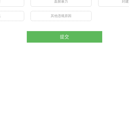
禁
血腥暴力
封建
视
其他违规原因
提交