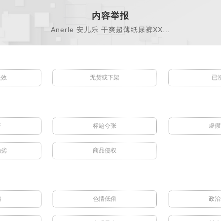
内容举报
Anerle 安儿乐 干爽超薄纸尿裤XX...
失效
无货或下架
已
符
标题夸张
虚假
伪劣
商品侵权
骗
色情低俗
政治