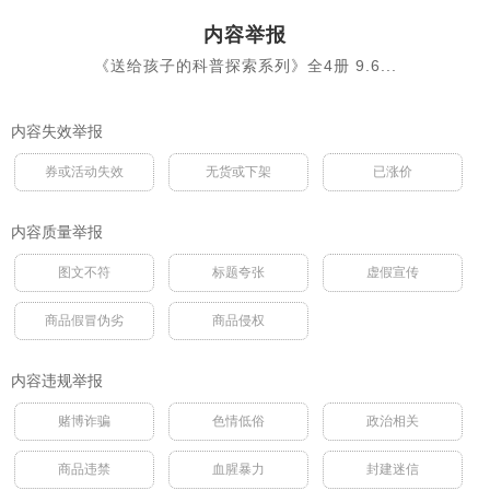
内容举报
《送给孩子的科普探索系列》全4册 9.6...
内容失效举报
券或活动失效
无货或下架
已涨价
内容质量举报
图文不符
标题夸张
虚假宣传
商品假冒伪劣
商品侵权
内容违规举报
赌博诈骗
色情低俗
政治相关
商品违禁
血腥暴力
封建迷信