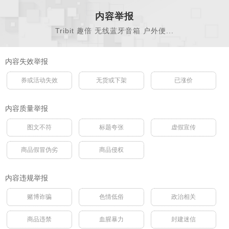
内容举报
Tribit 趣倍 无线蓝牙音箱 户外便...
内容失效举报
券或活动失效
无货或下架
已涨价
内容质量举报
图文不符
标题夸张
虚假宣传
商品假冒伪劣
商品侵权
内容违规举报
赌博诈骗
色情低俗
政治相关
商品违禁
血腥暴力
封建迷信